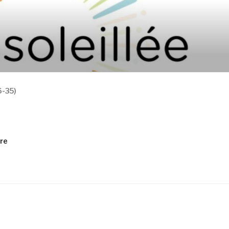
6-35)
re