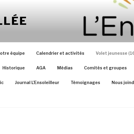
LLÉE
otre équipe
Calendrier et activités
Volet jeunesse (1
Historique
AGA
Médias
Comités et groupes
ic
Journal L’Ensoleilleur
Témoignages
Nous joind