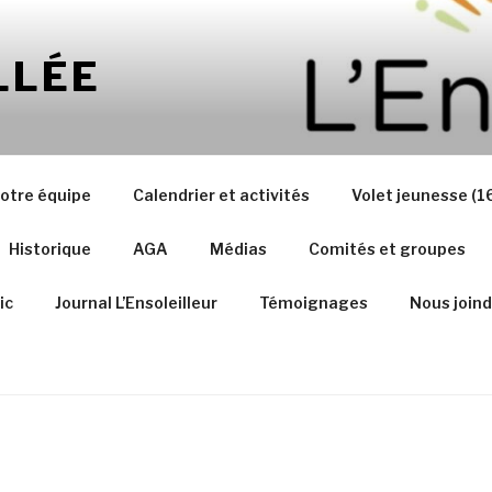
LLÉE
otre équipe
Calendrier et activités
Volet jeunesse (1
Historique
AGA
Médias
Comités et groupes
ic
Journal L’Ensoleilleur
Témoignages
Nous joind