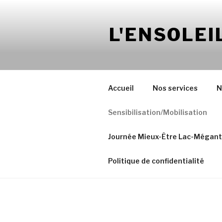
Aller
au
L'ENSOLEI
contenu
Accueil
Nos services
N
Sensibilisation/Mobilisation
Journée Mieux-Être Lac-Mégant
Politique de confidentialité