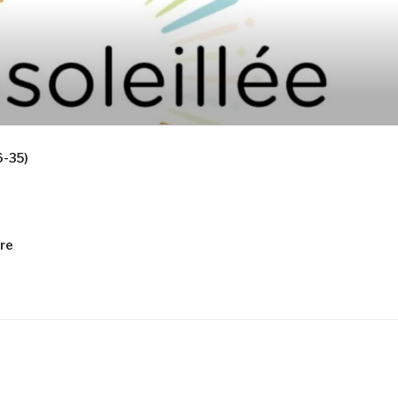
6-35)
re