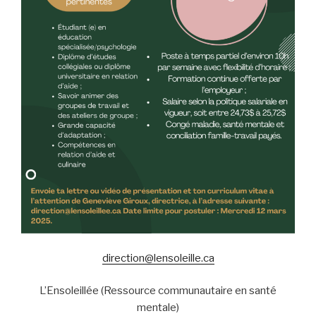
direction@lensoleille.ca
L’Ensoleillée (Ressource communautaire en santé
mentale)